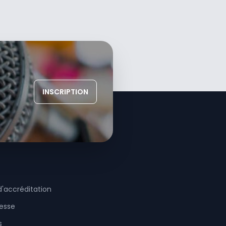
INSCRIPTION
accréditation
esse
s