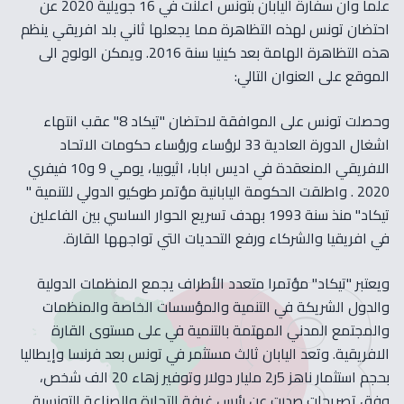
علما وان سفارة اليابان بتونس اعلنت في 16 جويلية 2020 عن
احتضان تونس لهذه التظاهرة مما يجعلها ثاني بلد افريقي ينظم
هذه التظاهرة الهامة بعد كينيا سنة 2016. ويمكن الولوج الى
الموقع على العنوان التالي:
وحصلت تونس على الموافقة لاحتضان "تيكاد 8" عقب انتهاء
اشغال الدورة العادية 33 لرؤساء ورؤساء حكومات الاتحاد
الافريقي المنعقدة في اديس ابابا، اثيوبيا، يومي 9 و10 فيفري
2020 . واطلقت الحكومة اليابانية مؤتمر طوكيو الدولي للتنمية "
تيكاد" منذ سنة 1993 بهدف تسريع الحوار الساسي بين الفاعلين
في افريقيا والشركاء ورفع التحديات التي تواجهها القارة.
ويعتبر "تيكاد" مؤتمرا متعدد الأطراف يجمع المنظمات الدولية
والدول الشريكة في التنمية والمؤسسات الخاصة والمنظمات
والمجتمع المدني المهتمة بالتنمية في على مستوى القارة
الافريقية. وتعد اليابان ثالث مستثمر في تونس بعد فرنسا وإيطاليا
بحجم استثمار ناهز 5ر2 مليار دولار وتوفير زهاء 20 الف شخص،
وفق تصريحات صدرت عن رئيس غرفة التجارة والصناعة التونسية