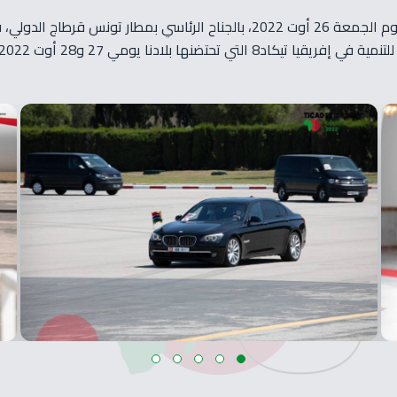
استقبلت معالي رئيسة الحكومة، السيدة نجلاء بودن رمضان، يوم الجمعة 26 أوت 022
حتضنها بلادنا يومي 27 و28 أوت 2022.