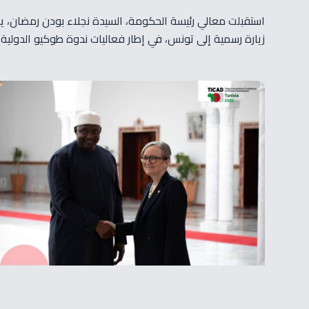
زيارة رسمية إلى تونس، في إطار فعاليات ندوة طوكيو الدولية للتنمية في إفريقيا تيكاد8 التي ت