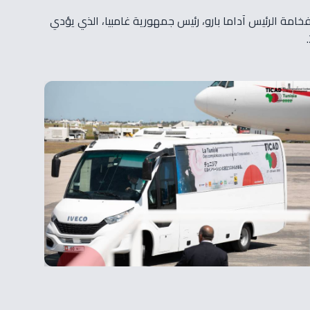
2، بالجناح الرئاسي بمطار تونس قرطاج الدولي، فخامة الرئيس آداما بارو، رئيس جمهورية غامبيا، الذي يؤدي