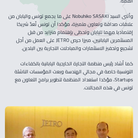
القمة.
وأثنى السيد Nobuhiko SASAKI على ما يجمع تونس واليابان من
علاقات صداقة وتعاون متميزة، مؤكدا أن تونس تُعدّ شريكا
إقتصاديا مهما لليابان وتحظى بإهتمام متزايد من قبل
المستثمرين اليابانيين، مبرزا حرص JETRO على العمل من أجل
تشجيع وتحفيز الاستثمارات والمبادلات التجارية بين البلدين.
كما أشاد رئيس منظمة التجارة الخارجية اليابانية بالكفاءات
التونسية خاصة في مجالي الهندسة وبعث المؤسسات الناشئة
Startups، مؤكدا استعداد المنظمة لتطوير برامج التعاون مع
تونس في هذه المجالات.