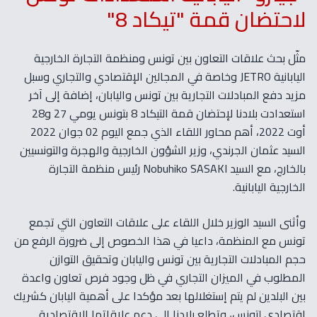
لاحتضان قمة "تيكاد 8"
مثّل بحث علاقات التعاون بين تونس ومنظمة التجارة الخارجية
اليابانية JETRO وخاصة في المجالين الإقتصادي والتجاري وسبل
مزيد دفع المبادلات التجارية بين تونس واليابان، إضافة إلى آخر
استعدادت بلادنا لإحتضان قمة التيكاد 8 بتونس يومي 27 و28
أوت 2022، أهم محاور اللقاء الذي جمع اليوم 02 جوان 2022
السيد عثمان الجرندي، وزير الشؤون الخارجية والهجرة والتونسيين
بالخارج، مع السيد Nobuhiko SASAKI رئيس منظمة التجارة
الخارجية اليابانية.
وأثنى السيد الوزير خلال اللقاء على علاقات التعاون التي تجمع
تونس مع المنظمة، داعيا في هذا الخصوص إلى ضرورة الرفع من
حجم المبادلات التجارية بين تونس واليابان وتحقيق التوازن
المطلوب في الميزان التجاري في ظل وجود فرص تعاون واعدة
بين البلدين لم يتم إستغلالها بعد مؤكدا على أهمية اليابان كشريك
إقتصادي لتونس، وتطلع بلادنا إلى دعم علاقاتها الإقتصادية