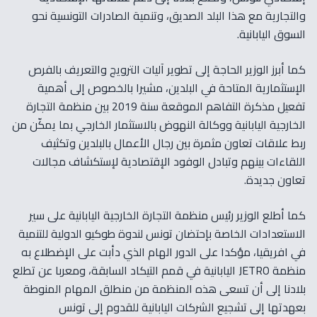
والتجارية مع هذا البلد الصديق، وتنمية الصادرات التونسية نحو
السوق اليابانية.
كما أبرز الوزير الحاجة إلى تطوير آليات الترويج والتعريف بالفرص
الإستثمارية المتاحة في البلدين، مشيرا بالخصوص إلى أهمية
تفعيل مذكرة التفاهم الموقعة سنة 2019 بين منظمة التجارة
الخارجية اليابانية ووكالة النهوض بالاستثمار الخارجي بما يمكّن من
ربط علاقات تعاون مثمرة بين رجال الأعمال بالبلدين وتكثيف
اللقاءات بينهم وتبادل الوفود الإقتصادية لإستكشاف مجالات
تعاون جديدة.
كما أطلع الوزير رئيس منظمة التجارة الخارجية اليابانية على سير
الاستعدادات الخاصة بإحتضان تونس لندوة طوكيو الدولية للتنمية
في افريقيا، مؤكدا على الدور الهام الذي دأبت على الإضطلاع به
منظمة JETRO اليابانية في قمم التيكاد السابقة، ومعربا عن تطلع
بلادنا إلى أن تسعى هذه المنظمة من منطلق المهام المنوطة
بعهدتها إلى تشجيع الشركات اليابانية للقدوم إلى تونس