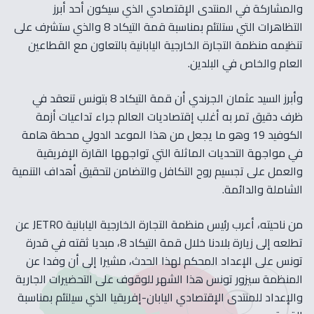
والمشاركة في المنتدى الإقتصادي الذي سيكون أحد أبرز
التظاهرات التي ستلتئم بمناسبة قمة التيكاد 8 والذي ستشرف على
تنظيمه منظمة التجارة الخارجية اليابانية بالتعاون مع القطاعين
العام والخاص في البلدين.
وأبرز السيد عثمان الجرندي أن قمة التيكاد 8 بتونس تنعقد في
ظرف دقيق تمر به أغلب إقتصاديات العالم جراء تداعيات أزمة
الكوفيد 19 وهو ما يجعل من هذا الموعد الدولي محطة هامة
في مواجهة التحديات الماثلة التي تواجهها القارة الإفريقية
والعمل على تجسيم روح التكافل والتضامن لتحقيق أهداف التنمية
الشاملة والدائمة.
من ناحيته، أعرب رئيس منظمة التجارة الخارجية اليابانية JETRO عن
تطلعه إلى زيارة بلادنا خلال قمة التيكاد 8، مبديا ثقته في قدرة
تونس على الإعداد المحكم لهذا الحدث، مشيرا إلى أن وفدا عن
المنظمة سيزور تونس هذا الشهر للوقوف على التحضيرات الجارية
والإعداد للمنتدى الإقتصادي اليابان-إفريقيا الذي سيلتئم بمناسبة